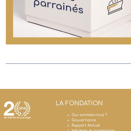
LA FONDATION
Qui sommes-nous ?
Gouvernance
Rapport Annuel
Mécènes et partenaires