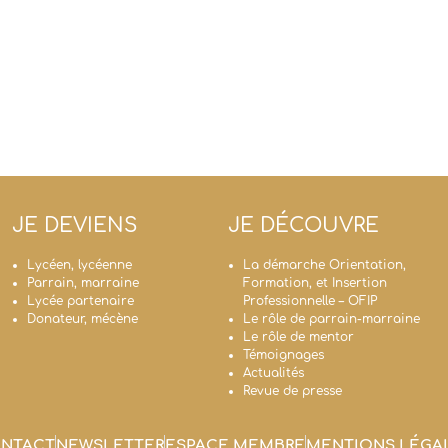
JE DEVIENS
JE DÉCOUVRE
Lycéen, lycéenne
La démarche Orientation,
Parrain, marraine
Formation, et Insertion
Lycée partenaire
Professionnelle – OFIP
Donateur, mécène
Le rôle de parrain-marraine
Le rôle de mentor
Témoignages
Actualités
Revue de presse
NTACT
NEWSLETTER
ESPACE MEMBRE
MENTIONS LÉGA