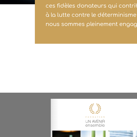
ces fidèles donateurs qui cont
à la lutte contre le déterminisme
nous sommes pleinement engagé