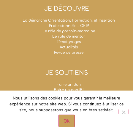
JE DÉCOUVRE
La démarche Orientation, Formation, et Insertion
Professionnelle – OFIP
Le rôle de parrain-marraine
Le rôle de mentor
Témoignages
Actualités
Revue de presse
JE SOUTIENS
Faire un don
Faire un don IFI
Taxe d’apprentissage
Nous utilisons des cookies pour vous garantir la meilleure
Mécénat d’entreprise
expérience sur notre site web. Si vous continuez à utiliser ce
Legs, donations et assurances-vie
site, nous supposerons que vous en êtes satisfait.
Fondation Un Avenir Ensemble
Grande chancellerie de la Légion d'honneur - 1,
Ok
rue de Solférino - 75007 Paris