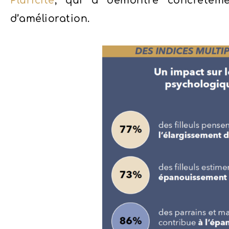
Pluricité
, qui a démontré concrèteme
d’amélioration.