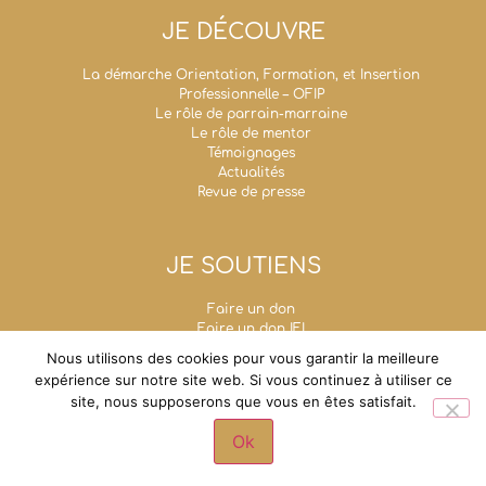
JE DÉCOUVRE
La démarche Orientation, Formation, et Insertion
Professionnelle – OFIP
Le rôle de parrain-marraine
Le rôle de mentor
Témoignages
Actualités
Revue de presse
JE SOUTIENS
Faire un don
Faire un don IFI
Taxe d’apprentissage
Nous utilisons des cookies pour vous garantir la meilleure
Mécénat d’entreprise
expérience sur notre site web. Si vous continuez à utiliser ce
Legs, donations et assurances-vie
site, nous supposerons que vous en êtes satisfait.
Fondation Un Avenir Ensemble
Grande chancellerie de la Légion d'honneur - 1,
Ok
rue de Solférino - 75007 Paris