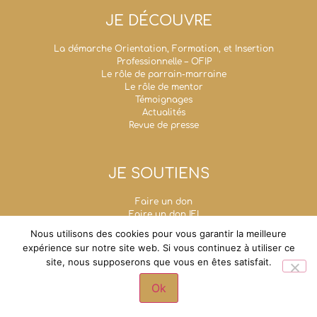
JE DÉCOUVRE
La démarche Orientation, Formation, et Insertion
Professionnelle – OFIP
Le rôle de parrain-marraine
Le rôle de mentor
Témoignages
Actualités
Revue de presse
JE SOUTIENS
Faire un don
Faire un don IFI
Taxe d’apprentissage
Nous utilisons des cookies pour vous garantir la meilleure
Mécénat d’entreprise
expérience sur notre site web. Si vous continuez à utiliser ce
Legs, donations et assurances-vie
site, nous supposerons que vous en êtes satisfait.
Fondation Un Avenir Ensemble
Grande chancellerie de la Légion d'honneur - 1,
Ok
rue de Solférino - 75007 Paris