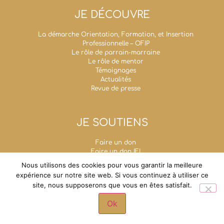
JE DÉCOUVRE
La démarche Orientation, Formation, et Insertion
Professionnelle – OFIP
Le rôle de parrain-marraine
Le rôle de mentor
Témoignages
Actualités
Revue de presse
JE SOUTIENS
Faire un don
Faire un don IFI
Taxe d’apprentissage
Nous utilisons des cookies pour vous garantir la meilleure
Mécénat d’entreprise
expérience sur notre site web. Si vous continuez à utiliser ce
Legs, donations et assurances-vie
site, nous supposerons que vous en êtes satisfait.
Fondation Un Avenir Ensemble
Grande chancellerie de la Légion d'honneur - 1,
Ok
rue de Solférino - 75007 Paris