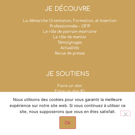
JE DÉCOUVRE
La démarche Orientation, Formation, et Insertion
Professionnelle – OFIP
Le rôle de parrain-marraine
Le rôle de mentor
Témoignages
Actualités
Revue de presse
JE SOUTIENS
Faire un don
Faire un don IFI
Taxe d’apprentissage
Nous utilisons des cookies pour vous garantir la meilleure
Mécénat d’entreprise
expérience sur notre site web. Si vous continuez à utiliser ce
Legs, donations et assurances-vie
site, nous supposerons que vous en êtes satisfait.
Fondation Un Avenir Ensemble
Grande chancellerie de la Légion d'honneur - 1,
Ok
rue de Solférino - 75007 Paris