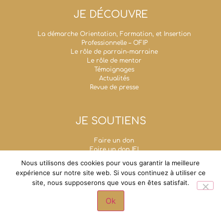
JE DÉCOUVRE
La démarche Orientation, Formation, et Insertion
Professionnelle – OFIP
Le rôle de parrain-marraine
Le rôle de mentor
Témoignages
Actualités
Revue de presse
JE SOUTIENS
Faire un don
Faire un don IFI
Taxe d’apprentissage
Nous utilisons des cookies pour vous garantir la meilleure
Mécénat d’entreprise
expérience sur notre site web. Si vous continuez à utiliser ce
Legs, donations et assurances-vie
site, nous supposerons que vous en êtes satisfait.
Fondation Un Avenir Ensemble
Grande chancellerie de la Légion d'honneur - 1,
Ok
rue de Solférino - 75007 Paris