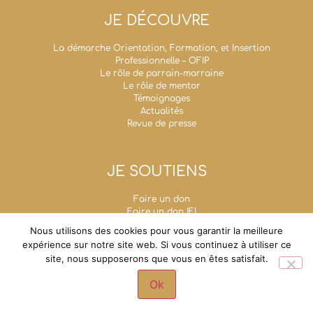
JE DÉCOUVRE
La démarche Orientation, Formation, et Insertion
Professionnelle – OFIP
Le rôle de parrain-marraine
Le rôle de mentor
Témoignages
Actualités
Revue de presse
JE SOUTIENS
Faire un don
Faire un don IFI
Taxe d’apprentissage
Nous utilisons des cookies pour vous garantir la meilleure
Mécénat d’entreprise
expérience sur notre site web. Si vous continuez à utiliser ce
Legs, donations et assurances-vie
site, nous supposerons que vous en êtes satisfait.
Fondation Un Avenir Ensemble
Grande chancellerie de la Légion d'honneur - 1,
Ok
rue de Solférino - 75007 Paris