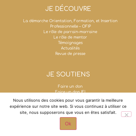
JE DÉCOUVRE
La démarche Orientation, Formation, et Insertion
Professionnelle – OFIP
Le rôle de parrain-marraine
Le rôle de mentor
Témoignages
Actualités
Revue de presse
JE SOUTIENS
Faire un don
Faire un don IFI
Taxe d’apprentissage
Nous utilisons des cookies pour vous garantir la meilleure
Mécénat d’entreprise
expérience sur notre site web. Si vous continuez à utiliser ce
Legs, donations et assurances-vie
site, nous supposerons que vous en êtes satisfait.
Fondation Un Avenir Ensemble
Grande chancellerie de la Légion d'honneur - 1,
Ok
rue de Solférino - 75007 Paris