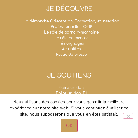
JE DÉCOUVRE
La démarche Orientation, Formation, et Insertion
Professionnelle – OFIP
Le rôle de parrain-marraine
Le rôle de mentor
Témoignages
Actualités
Revue de presse
JE SOUTIENS
Faire un don
Faire un don IFI
Taxe d’apprentissage
Nous utilisons des cookies pour vous garantir la meilleure
Mécénat d’entreprise
expérience sur notre site web. Si vous continuez à utiliser ce
Legs, donations et assurances-vie
site, nous supposerons que vous en êtes satisfait.
Fondation Un Avenir Ensemble
Grande chancellerie de la Légion d'honneur - 1,
Ok
rue de Solférino - 75007 Paris