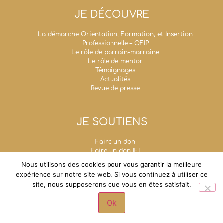
JE DÉCOUVRE
La démarche Orientation, Formation, et Insertion
Professionnelle – OFIP
Le rôle de parrain-marraine
Le rôle de mentor
Témoignages
Actualités
Revue de presse
JE SOUTIENS
Faire un don
Faire un don IFI
Taxe d’apprentissage
Nous utilisons des cookies pour vous garantir la meilleure
Mécénat d’entreprise
expérience sur notre site web. Si vous continuez à utiliser ce
Legs, donations et assurances-vie
site, nous supposerons que vous en êtes satisfait.
Fondation Un Avenir Ensemble
Grande chancellerie de la Légion d'honneur - 1,
Ok
rue de Solférino - 75007 Paris