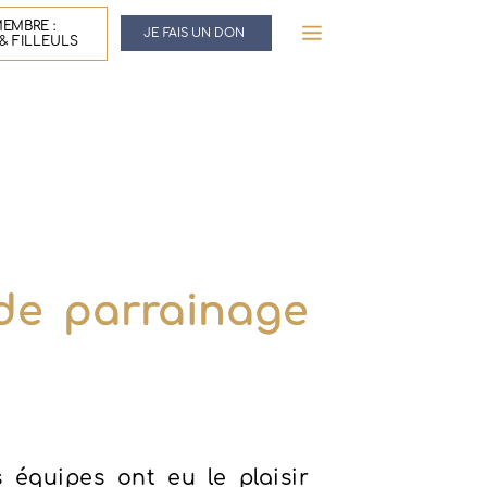
EMBRE :
JE FAIS UN DON
& FILLEULS
de parrainage
s équipes ont eu le plaisir