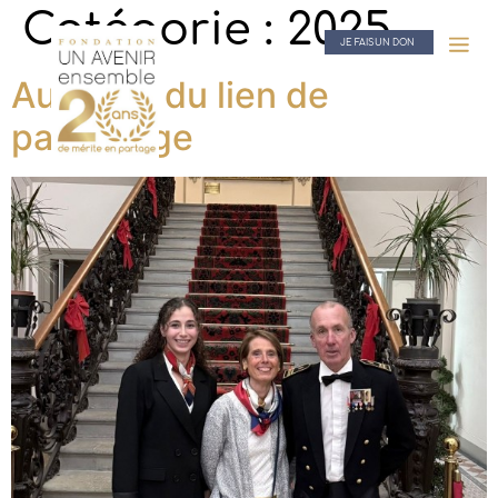
Catégorie :
2025
JE FAIS UN DON
Au cœur du lien de
parrainage