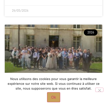
29/05/2026
2026
Nous utilisons des cookies pour vous garantir la meilleure
expérience sur notre site web. Si vous continuez à utiliser ce
L’académie de Versailles réunie
site, nous supposerons que vous en êtes satisfait.
aux Invalides
Ok
LIRE LA SUITE »