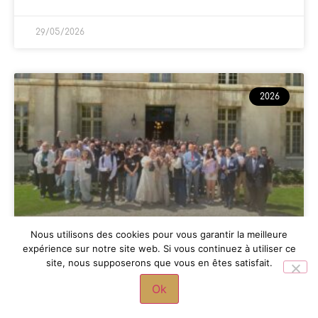
29/05/2026
2026
Nous utilisons des cookies pour vous garantir la meilleure
expérience sur notre site web. Si vous continuez à utiliser ce
L’académie de Versailles réunie
site, nous supposerons que vous en êtes satisfait.
aux Invalides
Ok
LIRE LA SUITE »