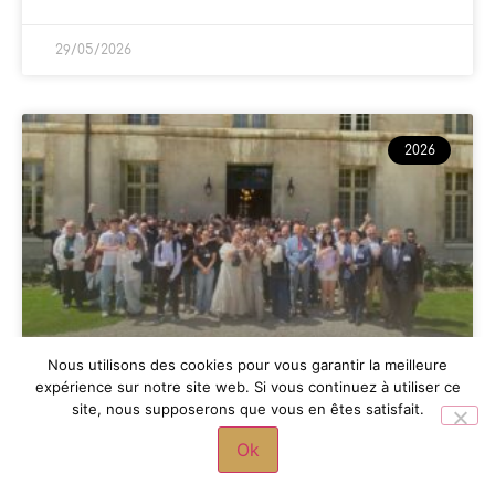
29/05/2026
2026
Nous utilisons des cookies pour vous garantir la meilleure
expérience sur notre site web. Si vous continuez à utiliser ce
L’académie de Versailles réunie
site, nous supposerons que vous en êtes satisfait.
aux Invalides
Ok
LIRE LA SUITE »