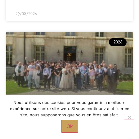
29/05/2026
2026
Nous utilisons des cookies pour vous garantir la meilleure
expérience sur notre site web. Si vous continuez à utiliser ce
L’académie de Versailles réunie
site, nous supposerons que vous en êtes satisfait.
aux Invalides
Ok
LIRE LA SUITE »